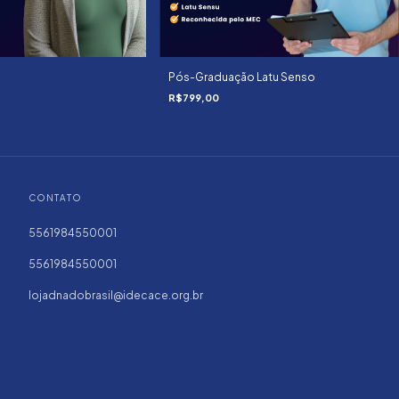
Pós-Graduação Latu Senso
R$799,00
CONTATO
5561984550001
5561984550001
lojadnadobrasil@idecace.org.br